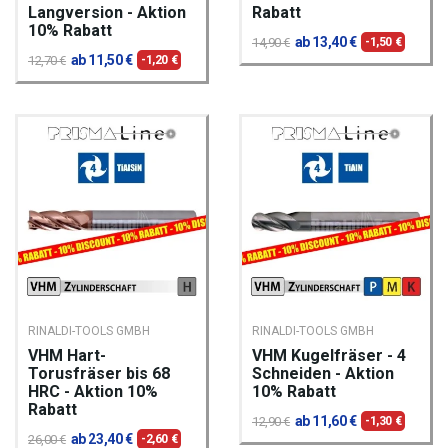
Langversion - Aktion
Rabatt
10% Rabatt
ab 13,40 €
14,90 €
-1,50 €
ab 11,50 €
12,70 €
-1,20 €
RINALDI-TOOLS GMBH
RINALDI-TOOLS GMBH
VHM Hart-
VHM Kugelfräser - 4
Torusfräser bis 68
Schneiden - Aktion
HRC - Aktion 10%
10% Rabatt
Rabatt
ab 11,60 €
12,90 €
-1,30 €
ab 23,40 €
26,00 €
-2,60 €