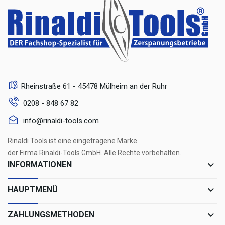
Rheinstraße 61 - 45478 Mülheim an der Ruhr
0208 - 848 67 82
info@rinaldi-tools.com
Rinaldi Tools ist eine eingetragene Marke
der Firma Rinaldi-Tools GmbH. Alle Rechte vorbehalten.
keyboard_arrow_down
INFORMATIONEN
keyboard_arrow_down
HAUPTMENÜ
keyboard_arrow_down
ZAHLUNGSMETHODEN