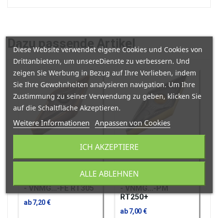
Dazu
passende Artikel
Diese Website verwendet eigene Cookies und Cookies von
Drittanbietern, um unsereDienste zu verbessern. Und
zeigen Sie Werbung in Bezug auf Ihre Vorlieben, indem
Sie Ihre Gewohnheiten analysieren navigation. Um Ihre
Zustimmung zu seiner Verwendung zu geben, klicken Sie
auf die Schaltfläche Akzeptieren.
Weitere Informationen
Anpassen von Cookies
ICH AKZEPTIERE
RINALDI-TOOLS GMBH
RINALDI-TOOLS GMBH
ALLE ABLEHNEN
Wendeschneidplatte
Wendeschneidplatte
- VNMG...-FE RT305
- VNMG...-PM
RT250+
ab 7,20 €
ab 7,00 €