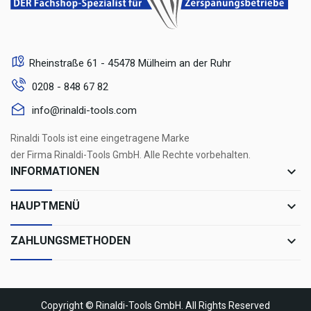
Rheinstraße 61 - 45478 Mülheim an der Ruhr
0208 - 848 67 82
info@rinaldi-tools.com
Rinaldi Tools ist eine eingetragene Marke
der Firma Rinaldi-Tools GmbH. Alle Rechte vorbehalten.
keyboard_arrow_down
INFORMATIONEN
keyboard_arrow_down
HAUPTMENÜ
keyboard_arrow_down
ZAHLUNGSMETHODEN
Copyright © Rinaldi-Tools GmbH. All Rights Reserved