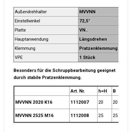
Außendrehhalter
MVVNN
Einstellwinkel
72,5°
Platte
VN..
Hauptanwendung
Längsdrehen
Klemmung
Pratzenklemmung
VPE
1 Stück
Besonders für die Schruppbearbeitung geeignet
durch stabile Pratzenklemmung.
Art. Nr.
h=H
B
L
MVVNN 2020 K16
1112007
20
20
125
MVVNN 2525 M16
1112008
25
25
150