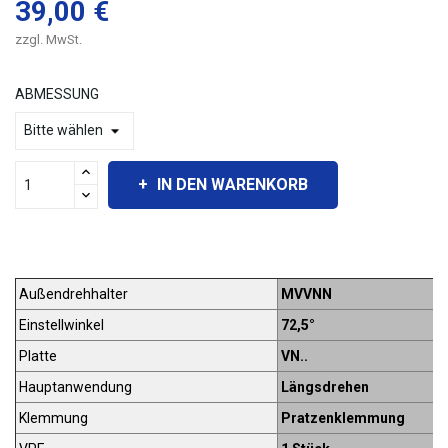
39,00 €
zzgl. MwSt.
ABMESSUNG
IN DEN WARENKORB
Außendrehhalter
MVVNN
Einstellwinkel
72,5°
Platte
VN..
Hauptanwendung
Längsdrehen
Klemmung
Pratzenklemmung