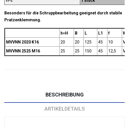
VPE
1 Stück
Besonders für die Schruppbearbeitung geeignet durch stabile
Pratzenklemmung.
h=H
B
L
L1
f
We
MVVNN 2020 K16
20
20
125
45
10
VN.
MVVNN 2525 M16
25
25
150
45
12,5
VN.
BESCHREIBUNG
ARTIKELDETAILS