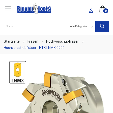

0
Startseite
Fräsen
Hochvorschubfräser
Hochvorschubfräser - HTK LNMX 0904