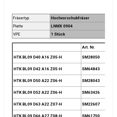
Fräsertyp
Hochvorschubfräser
Platte
LNMX 0904
VPE
1 Stück
Art. Nr.
D
HTK BL09 D40 A16 Z05-H
SM28050
40
HTK BL09 D42 A16 Z05-H
SM64843
42
HTK
BL09
D50 A22 Z06-H
SM28043
50
HTK
BL09
D52 A22 Z06-H
SM63426
52
HTK
BL09
D63 A22 Z07-H
SM22607
63
HTK
BL09
D66 A27 Z08-H
SM61750
66