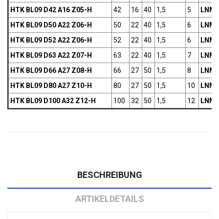
HTK BL09 D42 A16 Z05-H
42
16
40
1,5
5
LNMX
HTK
BL09
D50 A22 Z06-H
50
22
40
1,5
6
LNMX
HTK
BL09
D52 A22 Z06-H
52
22
40
1,5
6
LNMX
HTK
BL09
D63 A22 Z07-H
63
22
40
1,5
7
LNMX
HTK
BL09
D66 A27 Z08-H
66
27
50
1,5
8
LNMX
HTK
BL09
D80 A27 Z10-H
80
27
50
1,5
10
LNMX
HTK
BL09
D100 A32 Z12-H
100
32
50
1,5
12
LNMX
BESCHREIBUNG
ARTIKELDETAILS