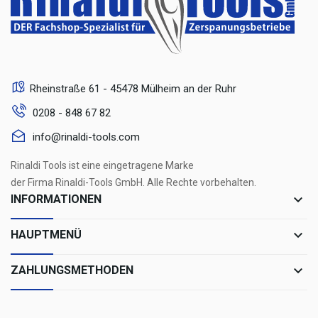
Rheinstraße 61 - 45478 Mülheim an der Ruhr
0208 - 848 67 82
info@rinaldi-tools.com
Rinaldi Tools ist eine eingetragene Marke
der Firma Rinaldi-Tools GmbH. Alle Rechte vorbehalten.
keyboard_arrow_down
INFORMATIONEN
keyboard_arrow_down
HAUPTMENÜ
keyboard_arrow_down
ZAHLUNGSMETHODEN