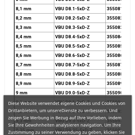
8,1 mm
VBU D8.1-5xD-Z
3550810OZ
8,2 mm
VBU D8.2-5xD-Z
3550820OZ
8,3 mm
VBU D8.3-5xD-Z
3550830OZ
8,4 mm
VBU D8.4-5xD-Z
3550840OZ
8,5 mm
VBU D8.5-5xD-Z
3550850OZ
8,6 mm
VBU D8.6-5xD-Z
3550860OZ
8,7 mm
VBU D8.7-5xD-Z
3550870OZ
8,8 mm
VBU D8.8-5xD-Z
3550880OZ
8,9 mm
VBU D8.9-5xD-Z
3550890OZ
9 mm
VBU D9.0-5xD-Z
3550900OZ
9,1 mm
VBU D9.1-5xD-Z
3550910OZ
Diese Website verwendet eigene Cookies und Cookies von
Drittanbietern, um unsereDienste zu verbessern. Und
9,2 mm
VBU D9.2-5xD-Z
3550920OZ
zeigen Sie Werbung in Bezug auf Ihre Vorlieben, indem
9,3 mm
VBU D9.3-5xD-Z
3550930OZ
Sie Ihre Gewohnheiten analysieren navigation. Um Ihre
9,35 mm
VBU D9.35-5xD-Z
3550935OZ
Zustimmung zu seiner Verwendung zu geben, klicken Sie