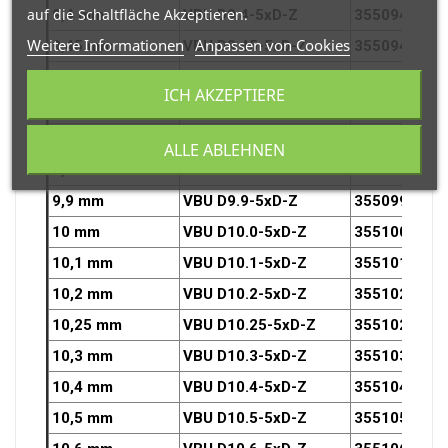
auf die Schaltfläche Akzeptieren.
9,4 mm
VBU D9.4-5xD-Z
3550940OZ
Weitere Informationen
Anpassen von Cookies
9,45 mm
VBU D9.45-5xD-Z
3550945OZ
9,5 mm
VBU D9.5-5xD-Z
3550950OZ
ICH AKZEPTIERE
9,6 mm
VBU D9.6-5xD-Z
3550960OZ
9,7 mm
VBU D9.7-5xD-Z
3550970OZ
ALLE ABLEHNEN
9,8 mm
VBU D9.8-5xD-Z
3550980OZ
9,9 mm
VBU D9.9-5xD-Z
3550990OZ
10 mm
VBU D10.0-5xD-Z
3551000OZ
10,1 mm
VBU D10.1-5xD-Z
3551010OZ
10,2 mm
VBU D10.2-5xD-Z
3551020OZ
10,25 mm
VBU D10.25-5xD-Z
3551025OZ
10,3 mm
VBU D10.3-5xD-Z
3551030OZ
10,4 mm
VBU D10.4-5xD-Z
3551040OZ
10,5 mm
VBU D10.5-5xD-Z
3551050OZ