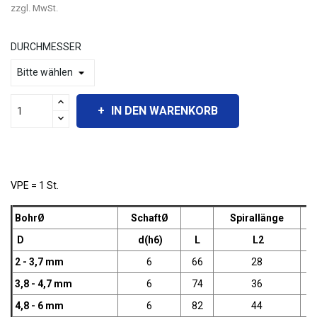
zzgl. MwSt.
DURCHMESSER
IN DEN WARENKORB
VPE = 1 St.
Bohr
Ø
Schaft
Ø
Spirallänge
D
d(h6)
L
L2
2 - 3,7 mm
6
66
28
3,8 - 4,7 mm
6
74
36
4,8 - 6 mm
6
82
44